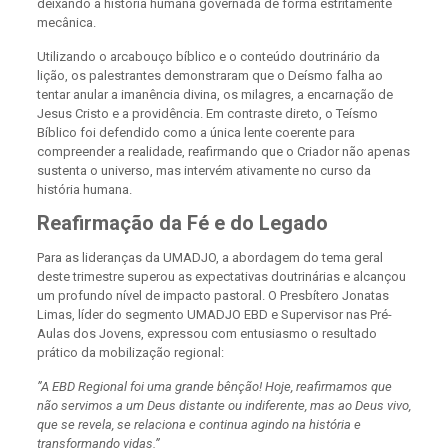
deixando a história humana governada de forma estritamente
mecânica.​
Utilizando o arcabouço bíblico e o conteúdo doutrinário da
lição, os palestrantes demonstraram que o Deísmo falha ao
tentar anular a imanência divina, os milagres, a encarnação de
Jesus Cristo e a providência. Em contraste direto, o Teísmo
Bíblico foi defendido como a única lente coerente para
compreender a realidade, reafirmando que o Criador não apenas
sustenta o universo, mas intervém ativamente no curso da
história humana.
​Reafirmação da Fé e do Legado​
Para as lideranças da UMADJO, a abordagem do tema geral
deste trimestre superou as expectativas doutrinárias e alcançou
um profundo nível de impacto pastoral. O Presbítero Jonatas
Limas, líder do segmento UMADJO EBD e Supervisor nas Pré-
Aulas dos Jovens, expressou com entusiasmo o resultado
prático da mobilização regional:
​”A EBD Regional foi uma grande bênção! Hoje, reafirmamos que
não servimos a um Deus distante ou indiferente, mas ao Deus vivo,
que se revela, se relaciona e continua agindo na história e
transformando vidas.”​