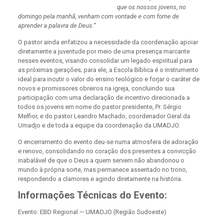
que os nossos jovens, no
domingo pela manhã, venham com vontade e com fome de
aprender a palavra de Deus.”​
​O pastor ainda enfatizou a necessidade da coordenação apoiar
diretamente a juventude por meio de uma presença marcante
nesses eventos, visando consolidar um legado espiritual para
as próximas gerações; para ele, a Escola Bíblica é o instrumento
ideal para incutir o valor do ensino teológico e forjar o caráter de
novos e promissores obreiros na igreja, concluindo sua
participação com uma declaração de incentivo direcionada a
todos os jovens em nome do pastor presidente, Pr. Sérgio
Melfior, e do pastor Leandro Machado, coordenador Geral da
Umadjo e de toda a equipe da coordenação da UMADJO.
O encerramento do evento deu-se numa atmosfera de adoração
e renovo, consolidando no coração dos presentes a convicção
inabalável de que o Deus a quem servem não abandonou o
mundo à própria sorte, mas permanece assentado no trono,
respondendo a clamores e agindo diretamente na história.​
Informações Técnicas do Evento:​
Evento: EBD Regional — UMADJO (Região Sudoeste)​