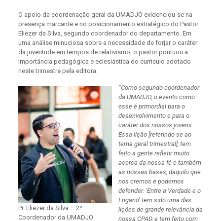
O apoio da coordenação geral da UMADJO evidenciou-se na
presença marcante e no posicionamento estratégico do Pastor
Eliezer da Silva, segundo coordenador do departamento. Em
uma análise minuciosa sobre a necessidade de forjar o caráter
da juventude em tempos de relativismo, o pastor pontuou a
importância pedagógica e eclesiástica do currículo adotado
neste trimestre pela editora:
​”Como segundo coordenador
da UMADJO, o evento como
esse é primordial para o
desenvolvimento e para o
caráter dos nossos jovens.
Essa lição [referindo-se ao
tema geral trimestral], tem
feito a gente refletir muito
acerca da nossa fé e também
as nossas bases, daquilo que
nós cremos e podemos
defender. ‘Entre a Verdade e o
Engano’ tem sido uma das
Pr. Eliezer da Silva – 2º
lições de grande relevância da
Coordenador da UMADJO
nossa CPAD, e tem feito com