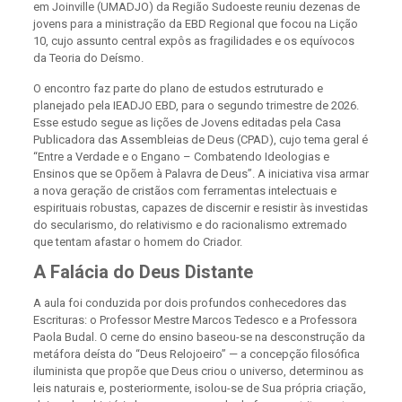
em Joinville (UMADJO) da Região Sudoeste reuniu dezenas de
jovens para a ministração da EBD Regional que focou na Lição
10, cujo assunto central expôs as fragilidades e os equívocos
da Teoria do Deísmo.​
O encontro faz parte do plano de estudos estruturado e
planejado pela IEADJO EBD, para o segundo trimestre de 2026.
Esse estudo segue as lições de Jovens editadas pela Casa
Publicadora das Assembleias de Deus (CPAD), cujo tema geral é
“Entre a Verdade e o Engano – Combatendo Ideologias e
Ensinos que se Opõem à Palavra de Deus”. A iniciativa visa armar
a nova geração de cristãos com ferramentas intelectuais e
espirituais robustas, capazes de discernir e resistir às investidas
do secularismo, do relativismo e do racionalismo extremado
que tentam afastar o homem do Criador.
​A Falácia do Deus Distante
​A aula foi conduzida por dois profundos conhecedores das
Escrituras: o Professor Mestre Marcos Tedesco e a Professora
Paola Budal. O cerne do ensino baseou-se na desconstrução da
metáfora deísta do “Deus Relojoeiro” — a concepção filosófica
iluminista que propõe que Deus criou o universo, determinou as
leis naturais e, posteriormente, isolou-se de Sua própria criação,