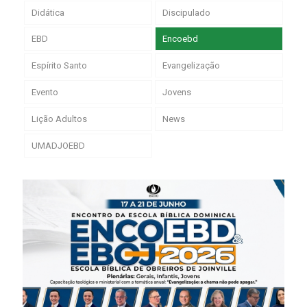
Didática
Discipulado
EBD
Encoebd
Espírito Santo
Evangelização
Evento
Jovens
Lição Adultos
News
UMADJOEBD